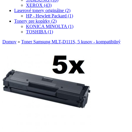
XEROX (43)
Laserové tonery originálne (2)
HP - Hewlett Packard (1)
Tonery pre kopírky (2)
KONICA MINOLTA (1)
TOSHIBA (1)
Domov
»
Toner Samsung MLT-D111S, 5 kusov - kompatibilný