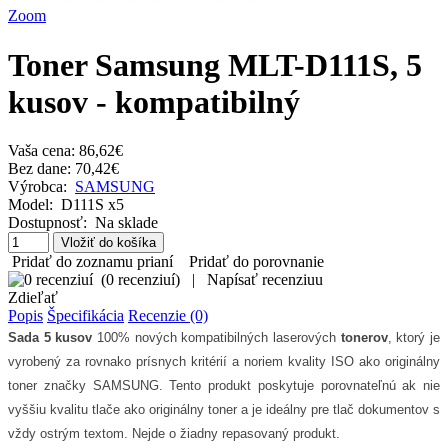
Zoom
Toner Samsung MLT-D111S, 5
kusov - kompatibilný
Vaša cena:
86,62€
Bez dane: 70,42€
Výrobca:
SAMSUNG
Model:
D111S x5
Dostupnosť:
Na sklade
Pridať do zoznamu prianí
Pridať do porovnanie
(
0 recenziuí
)
|
Napísať recenziuu
Zdieľať
Popis
Špecifikácia
Recenzie (0)
Sada 5 kusov
100% nových kompatibilných laserových
tonerov
, ktorý je
vyrobený za rovnako prísnych kritérií a noriem kvality ISO ako originálny
toner značky SAMSUNG. Tento produkt poskytuje porovnateľnú ak nie
vyššiu kvalitu tlače ako originálny toner a je ideálny pre tlač dokumentov s
vždy ostrým textom. Nejde o žiadny repasovaný produkt.