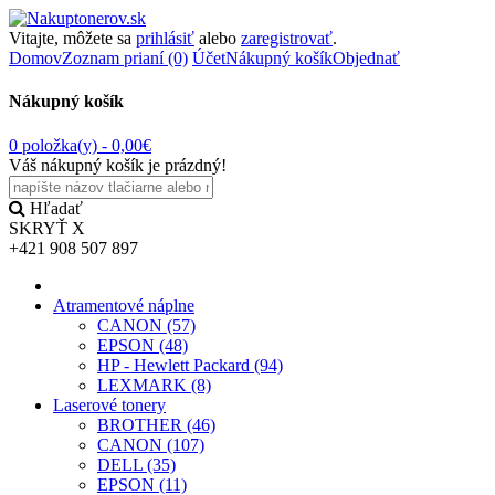
Vitajte, môžete sa
prihlásiť
alebo
zaregistrovať
.
Domov
Zoznam prianí (0)
Účet
Nákupný košík
Objednať
Nákupný košík
0 položka(y) -
0,00€
Váš nákupný košík je prázdný!
Hľadať
SKRYŤ
X
+421 908 507 897
Atramentové náplne
CANON (57)
EPSON (48)
HP - Hewlett Packard (94)
LEXMARK (8)
Laserové tonery
BROTHER (46)
CANON (107)
DELL (35)
EPSON (11)