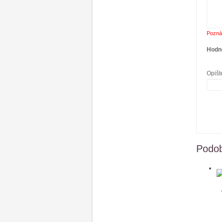
Pozná
Hodn
Opišt
Podob