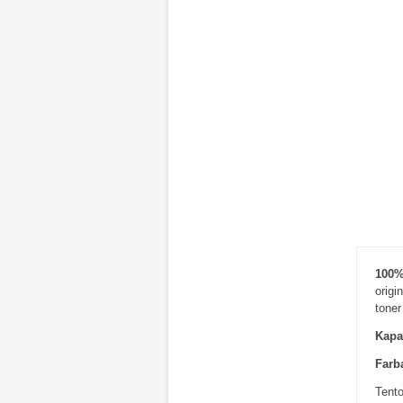
100%
orig
toner
Kapac
Farba
Tento