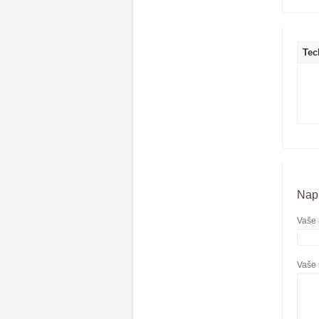
Tec
Napí
Vaše 
Vaše 