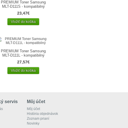
PREMIUM Toner Samsung
MLT-D111S - kompatibilný
23,47€
Vložiť do košíka
PREMIUM Toner Samsung
MLT-D111L - kompatibilný
27,57€
Vložiť do košíka
ý servis
Môj účet
ás
Môj účet
História objednávok
Zoznam prianí
Novinky