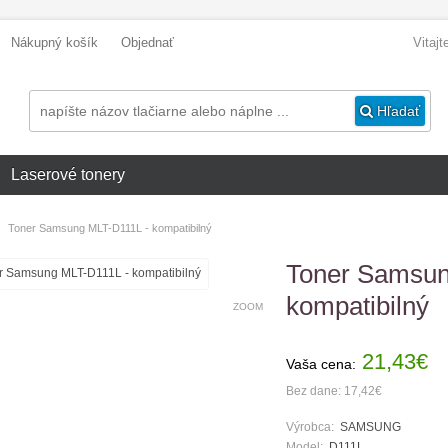
Nákupný košík
Objednať
Vitaj
Hľadať
Laserové tonery
»
Toner Samsung MLT-D111L - kompatibilný
Toner Samsun
kompatibilný
ZOOM
21,43€
Vaša cena:
Bez dane: 17,42€
Výrobca:
SAMSUNG
Model:
D111L