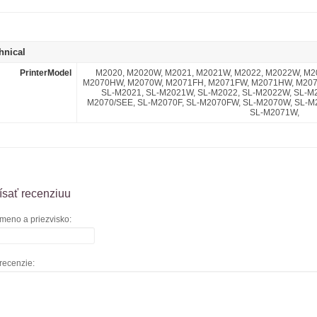
hnical
PrinterModel
M2020, M2020W, M2021, M2021W, M2022, M2022W, M2
M2070HW, M2070W, M2071FH, M2071FW, M2071HW, M207
SL-M2021, SL-M2021W, SL-M2022, SL-M2022W, SL-M2
M2070/SEE, SL-M2070F, SL-M2070FW, SL-M2070W, SL-M
SL-M2071W,
sať recenziuu
meno a priezvisko:
recenzie: