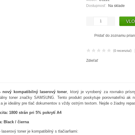
Dostupnosť:
Na sklade
Pridať do zoznamu prian
(
)
0 recenziuí
Zdieľať
 nový kompatibilný laserový toner
, ktorý je vyrobený za rovnako prísn
inálny toner značky SAMSUNG. Tento produkt poskytuje porovnateľnú ak nie
 a je ideálny pre tlač dokumentov s vždy ostrým textom. Nejde o žiadny repa
ita: 1800 strán pri 5% pokrytí A4
: Black / čierna
 laserový toner je kompatibilný s tlačiarňami: