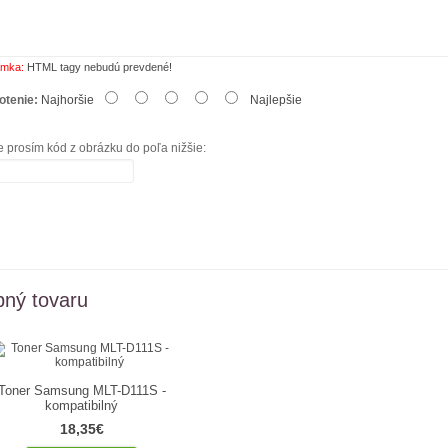
mka:
HTML tagy nebudú prevdené!
otenie:
Najhoršie
Najlepšie
e prosím kód z obrázku do poľa nižšie:
ný tovaru
Toner Samsung MLT-D111S -
kompatibilný
18,35€