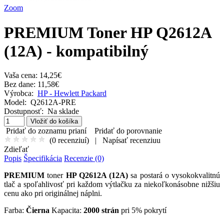
Zoom
PREMIUM Toner HP Q2612A
(12A) - kompatibilný
Vaša cena:
14,25€
Bez dane: 11,58€
Výrobca:
HP - Hewlett Packard
Model:
Q2612A-PRE
Dostupnosť:
Na sklade
Pridať do zoznamu prianí
Pridať do porovnanie
(
0 recenziuí
)
|
Napísať recenziuu
Zdieľať
Popis
Špecifikácia
Recenzie (0)
PREMIUM
toner
HP Q2612A (12A)
sa postará o vysokokvalitnú
tlač a spoľahlivosť pri každom výtlačku za niekoľkonásobne nižšiu
cenu ako pri originálnej náplni.
Farba:
Čierna
Kapacita:
2000 strán
pri 5% pokrytí