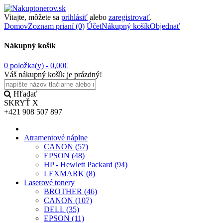
Vitajte, môžete sa
prihlásiť
alebo
zaregistrovať
.
Domov
Zoznam prianí (0)
Účet
Nákupný košík
Objednať
Nákupný košík
0 položka(y) -
0,00€
Váš nákupný košík je prázdný!
Hľadať
SKRYŤ
X
+421 908 507 897
Atramentové náplne
CANON (57)
EPSON (48)
HP - Hewlett Packard (94)
LEXMARK (8)
Laserové tonery
BROTHER (46)
CANON (107)
DELL (35)
EPSON (11)