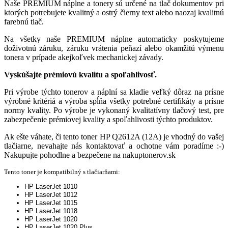
Naše PREMIUM náplne a tonery sú určené na tlač dokumentov pri
ktorých potrebujete kvalitný a ostrý čierny text alebo naozaj kvalitnú
farebnú tlač.
Na všetky naše PREMIUM náplne automaticky poskytujeme
doživotnú záruku, záruku vrátenia peňazí alebo okamžitú výmenu
tonera v prípade akejkoľvek mechanickej závady.
Vyskúšajte prémiovú kvalitu a spoľahlivosť.
Pri výrobe týchto tonerov a náplní sa kladie veľký dôraz na prísne
výrobné kritériá a výroba spĺňa všetky potrebné certifikáty a prísne
normy kvality. Po výrobe je vykonaný kvalitatívny tlačový test, pre
zabezpečenie prémiovej kvality a spoľahlivosti týchto produktov.
Ak ešte váhate, či tento toner HP Q2612A (12A) je vhodný do vašej
tlačiarne, nevahajte nás kontaktovať a ochotne vám poradíme :-)
Nakupujte pohodlne a bezpečene na nakuptonerov.sk
Tento toner je kompatibilný s tlačiarňami:
HP LaserJet 1010
HP LaserJet 1012
HP LaserJet 1015
HP LaserJet 1018
HP LaserJet 1020
HP LaserJet 1020 Plus