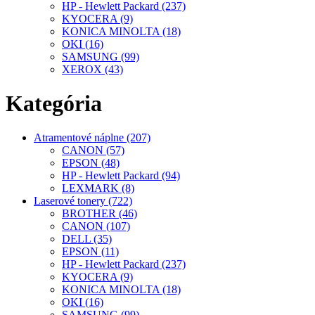
HP - Hewlett Packard (237)
KYOCERA (9)
KONICA MINOLTA (18)
OKI (16)
SAMSUNG (99)
XEROX (43)
Kategória
Atramentové náplne (207)
CANON (57)
EPSON (48)
HP - Hewlett Packard (94)
LEXMARK (8)
Laserové tonery (722)
BROTHER (46)
CANON (107)
DELL (35)
EPSON (11)
HP - Hewlett Packard (237)
KYOCERA (9)
KONICA MINOLTA (18)
OKI (16)
SAMSUNG (99)