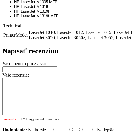
HP LaserJet M1005 MFP
HP LaserJet M1319
HP LaserJet M1319f
HP LaserJet M1319f MFP
Technical
LaserJet 1010, LaserJet 1012, LaserJet 1015, LaserJet 
PrinterModel
LaserJet 3050, LaserJet 3050z, LaserJet 3052, Laser
Napísať recenziuu
Vaše meno a priezvisko:
Vaše recenzie:
Poznámka:
HTML tagy nebudú prevdené!
Hodnotenie:
Najhoršie
Najlepšie