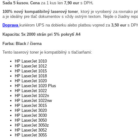
Sada 5 kusov.
Cena
za 1 kus len
7,90 eur
s DPH
.
100% nový kompatibilný laserový toner
, ktorý je vyrobený za rovnako pr
a je ideálny pre tlač dokumentov s vždy ostrým textom. Nejde o žiadny rep
Doprava
kuriérom UPS na dobierku alebo platbou vopred za
3,50 eur
s DP
Kapacita: 5x 2000 strán pri 5% pokrytí A4
Farba: Black / čierna
Tento laserový toner je kompatibilný s tlačiarňami:
HP LaserJet 1010
HP LaserJet 1012
HP LaserJet 1015
HP LaserJet 1018
HP LaserJet 1020
HP LaserJet 1020 Plus
HP LaserJet 1022
HP LaserJet 1022n
HP LaserJet 1022nw
HP LaserJet 3015
HP LaserJet 3020
HP LaserJet 3030
HP LaserJet 3050
HP LaserJet 3050z
HP LaserJet 3052
HP LaserJet 3055