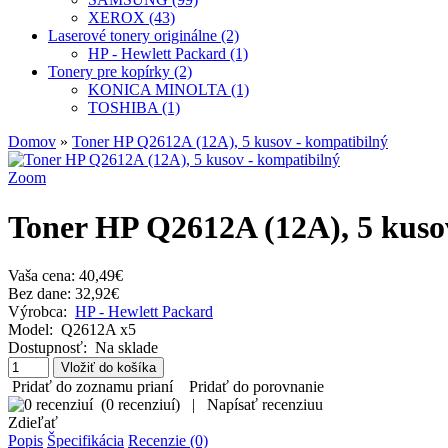
XEROX (43)
Laserové tonery originálne (2)
HP - Hewlett Packard (1)
Tonery pre kopírky (2)
KONICA MINOLTA (1)
TOSHIBA (1)
Domov
»
Toner HP Q2612A (12A), 5 kusov - kompatibilný
Zoom
Toner HP Q2612A (12A), 5 kuso
Vaša cena:
40,49€
Bez dane: 32,92€
Výrobca:
HP - Hewlett Packard
Model:
Q2612A x5
Dostupnosť:
Na sklade
Pridať do zoznamu prianí
Pridať do porovnanie
(
0 recenziuí
)
|
Napísať recenziuu
Zdieľať
Popis
Špecifikácia
Recenzie (0)