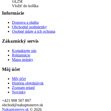
14,25€
Vložiť do košíka
Informácie
Doprava a platba
Obchodné podmienky
Osobné údaje a ich ochrana
Zákaznický servis
Kontaktujte nás
Reklamácie
Mapa stránky
Môj účet
Môj účet
História objednávok
Zoznam prianí
Novinky
+421 908 507 897
obchod@nakuptonerov.sk
Nakuptonerov.sk
© 2026