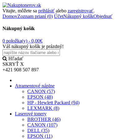
Vitajte, môžete sa
prihlásiť
alebo
zaregistrovať
.
Domov
Zoznam prianí (0)
Účet
Nákupný košík
Objednať
Nákupný košík
0 položka(y) -
0,00€
Váš nákupný košík je prázdný!
Hľadať
SKRYŤ
X
+421 908 507 897
Atramentové náplne
CANON (57)
EPSON (48)
HP - Hewlett Packard (94)
LEXMARK (8)
Laserové tonery
BROTHER (46)
CANON (107)
DELL (35)
EPSON (11)