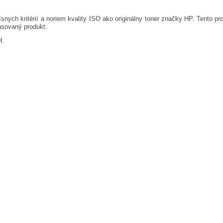
ísnych kritérií a noriem kvality ISO ako originálny toner značky HP. Tento pro
asovaný produkt.
H.