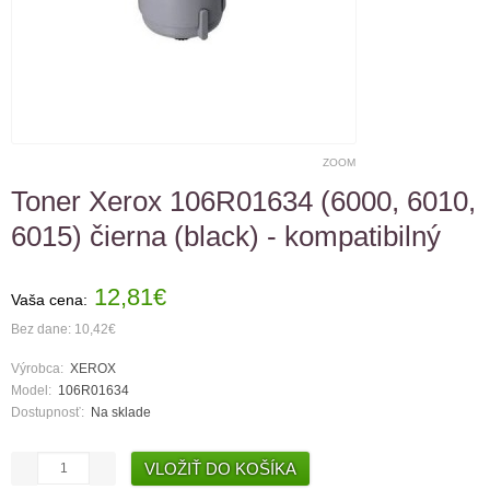
ZOOM
Toner Xerox 106R01634 (6000, 6010,
6015) čierna (black) - kompatibilný
12,81€
Vaša cena:
Bez dane: 10,42€
Výrobca:
XEROX
Model:
106R01634
Dostupnosť:
Na sklade