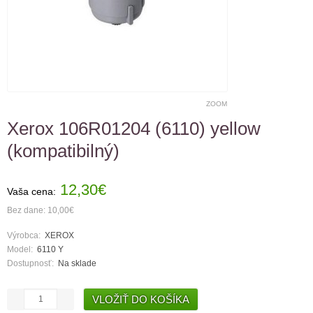
ZOOM
Xerox 106R01204 (6110) yellow
(kompatibilný)
12,30€
Vaša cena:
Bez dane: 10,00€
Výrobca:
XEROX
Model:
6110 Y
Dostupnosť:
Na sklade