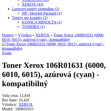
XEROX (43)
Laserové tonery originálne (2)
HP - Hewlett Packard (1)
Tonery pre kopírky (2)
KONICA MINOLTA (1)
TOSHIBA (1)
Domov
»
Výrobca
»
XEROX
»
Toner Xerox 106R01631 (6000,
6010, 6015), azúrová (cyan) - kompatibilný
Zoom
Toner Xerox 106R01631 (6000,
6010, 6015), azúrová (cyan) -
kompatibilný
Vaša cena:
12,81€
Bez dane: 10,42€
Výrobca:
XEROX
Model:
106R01631