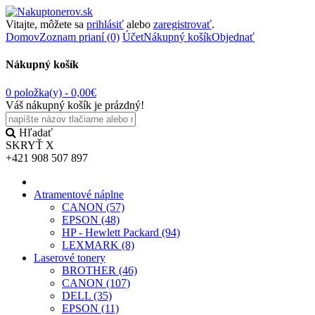
Vitajte, môžete sa
prihlásiť
alebo
zaregistrovať
.
Domov
Zoznam prianí (0)
Účet
Nákupný košík
Objednať
Nákupný košík
0 položka(y) -
0,00€
Váš nákupný košík je prázdný!
Hľadať
SKRYŤ
X
+421 908 507 897
Atramentové náplne
CANON (57)
EPSON (48)
HP - Hewlett Packard (94)
LEXMARK (8)
Laserové tonery
BROTHER (46)
CANON (107)
DELL (35)
EPSON (11)