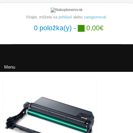
Vitajte, môžete sa
prihlásiť
alebo
zaregistrovať
.
0 položka(y) -
0,00€
Hľadať
Menu