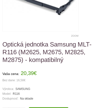
ZOOM
Optická jednotka Samsung MLT-
R116 (M2625, M2675, M2825,
M2875) - kompatibilný
20,39€
Vaša cena:
Bez dane: 16,58€
Výrobca:
SAMSUNG
Model:
R116
Dostupnosť:
Na sklade