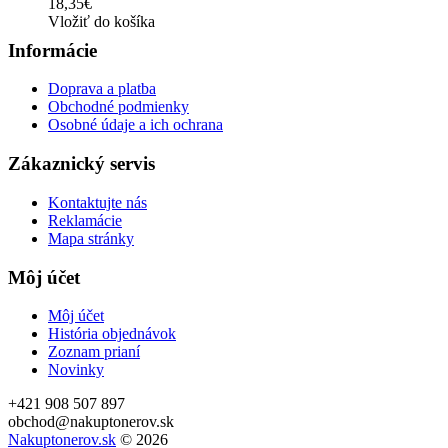
18,35€
Vložiť do košíka
Informácie
Doprava a platba
Obchodné podmienky
Osobné údaje a ich ochrana
Zákaznický servis
Kontaktujte nás
Reklamácie
Mapa stránky
Môj účet
Môj účet
História objednávok
Zoznam prianí
Novinky
+421 908 507 897
obchod@nakuptonerov.sk
Nakuptonerov.sk
© 2026