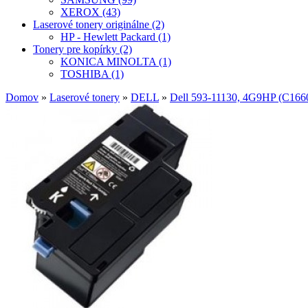
XEROX (43)
Laserové tonery originálne (2)
HP - Hewlett Packard (1)
Tonery pre kopírky (2)
KONICA MINOLTA (1)
TOSHIBA (1)
Domov
»
Laserové tonery
»
DELL
»
Dell 593-11130, 4G9HP (C1660