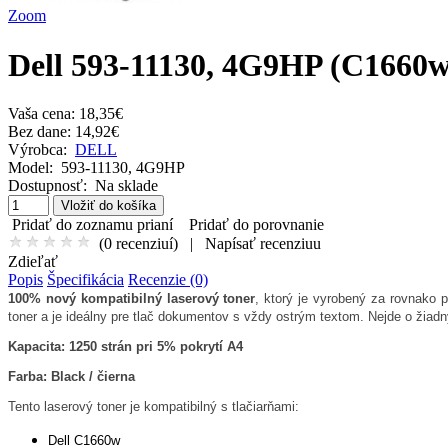
Zoom
Dell 593-11130, 4G9HP (C1660w)
Vaša cena:
18,35€
Bez dane: 14,92€
Výrobca:
DELL
Model:
593-11130, 4G9HP
Dostupnosť:
Na sklade
Pridať do zoznamu prianí
Pridať do porovnanie
(
0 recenziuí
)
|
Napísať recenziuu
Zdieľať
Popis
Špecifikácia
Recenzie (0)
100% nový kompatibilný laserový toner
, ktorý je vyrobený za rovnako p
toner a je ideálny pre tlač dokumentov s vždy ostrým textom. Nejde o žiad
Kapacita: 1250 strán pri 5% pokrytí A4
Farba: Black / čierna
Tento laserový toner je kompatibilný s tlačiarňami:
Dell C1660w