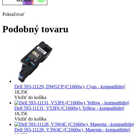
Pokračovať
Podobný tovaru
Dell 593-11129, DWGCP (C1660w), Cyan - kompatibilný
18,35€
Vložiť do košíka
Dell 593-11131, V53F6 (C1660w), Yellow - kompatibilný
18,35€
Vložiť do košíka
Dell 593-11128, V3W4C (C1660w), Magenta - kompatibilný