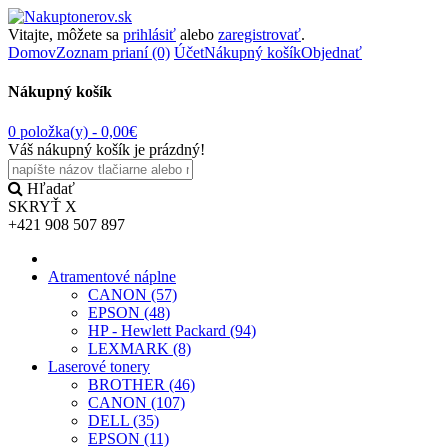
Vitajte, môžete sa
prihlásiť
alebo
zaregistrovať
.
Domov
Zoznam prianí (0)
Účet
Nákupný košík
Objednať
Nákupný košík
0 položka(y) -
0,00€
Váš nákupný košík je prázdný!
Hľadať
SKRYŤ
X
+421 908 507 897
Atramentové náplne
CANON (57)
EPSON (48)
HP - Hewlett Packard (94)
LEXMARK (8)
Laserové tonery
BROTHER (46)
CANON (107)
DELL (35)
EPSON (11)