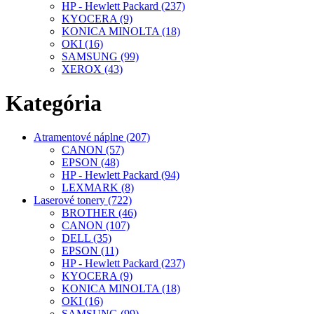
HP - Hewlett Packard (237)
KYOCERA (9)
KONICA MINOLTA (18)
OKI (16)
SAMSUNG (99)
XEROX (43)
Kategória
Atramentové náplne (207)
CANON (57)
EPSON (48)
HP - Hewlett Packard (94)
LEXMARK (8)
Laserové tonery (722)
BROTHER (46)
CANON (107)
DELL (35)
EPSON (11)
HP - Hewlett Packard (237)
KYOCERA (9)
KONICA MINOLTA (18)
OKI (16)
SAMSUNG (99)