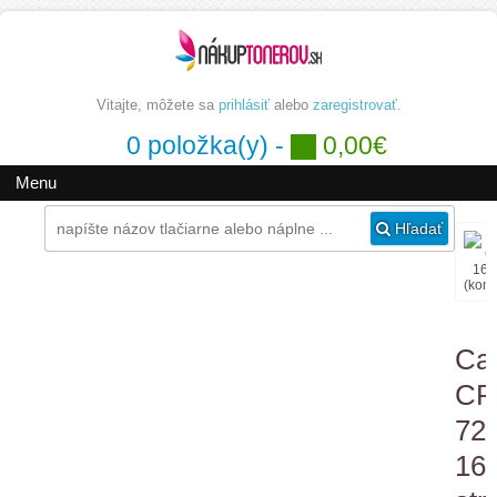
Vitajte, môžete sa
prihlásiť
alebo
zaregistrovať
.
0 položka(y) -
0,00€
Menu
Hľadať
Ca
CR
725
16