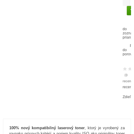
P
do
zozna
prianí
Pr
do
porovn
(
0
recenzi
recenz
Zdieľa
100% nový kompatibilný laserový toner
, ktorý je vyrobený za
rovnako prísnych kritérií a noriem kvality ISO ako originálny toner