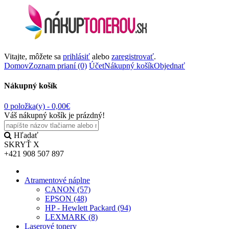
Vitajte, môžete sa
prihlásiť
alebo
zaregistrovať
.
Domov
Zoznam prianí (0)
Účet
Nákupný košík
Objednať
Nákupný košík
0 položka(y) -
0,00€
Váš nákupný košík je prázdný!
Hľadať
SKRYŤ
X
+421 908 507 897
Atramentové náplne
CANON (57)
EPSON (48)
HP - Hewlett Packard (94)
LEXMARK (8)
Laserové tonery