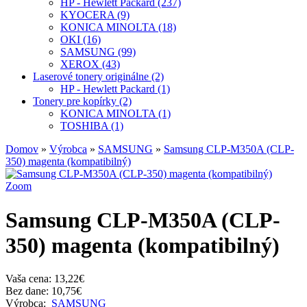
HP - Hewlett Packard (237)
KYOCERA (9)
KONICA MINOLTA (18)
OKI (16)
SAMSUNG (99)
XEROX (43)
Laserové tonery originálne (2)
HP - Hewlett Packard (1)
Tonery pre kopírky (2)
KONICA MINOLTA (1)
TOSHIBA (1)
Domov
»
Výrobca
»
SAMSUNG
»
Samsung CLP-M350A (CLP-
350) magenta (kompatibilný)
Zoom
Samsung CLP-M350A (CLP-
350) magenta (kompatibilný)
Vaša cena:
13,22€
Bez dane: 10,75€
Výrobca:
SAMSUNG