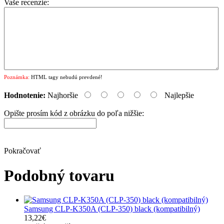
Vaše recenzie:
Poznámka:
HTML tagy nebudú prevdené!
Hodnotenie:
Najhoršie
Najlepšie
Opište prosím kód z obrázku do poľa nižšie:
Pokračovať
Podobný tovaru
Samsung CLP-K350A (CLP-350) black (kompatibilný)
13,22€