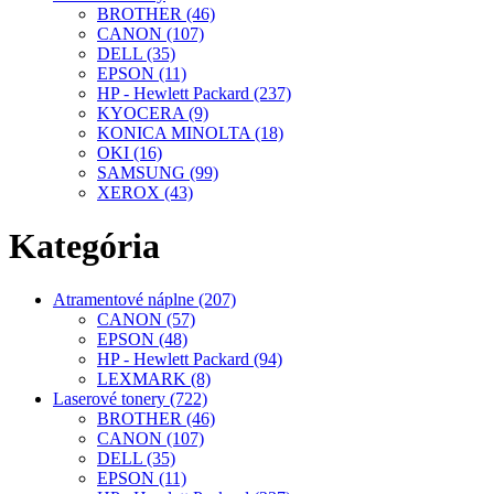
BROTHER (46)
CANON (107)
DELL (35)
EPSON (11)
HP - Hewlett Packard (237)
KYOCERA (9)
KONICA MINOLTA (18)
OKI (16)
SAMSUNG (99)
XEROX (43)
Kategória
Atramentové náplne (207)
CANON (57)
EPSON (48)
HP - Hewlett Packard (94)
LEXMARK (8)
Laserové tonery (722)
BROTHER (46)
CANON (107)
DELL (35)
EPSON (11)