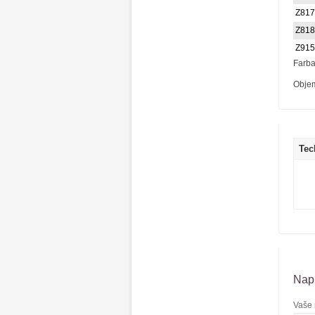
Z817
Z818
Z915
Farba
Obje
Tec
Napí
Vaše 