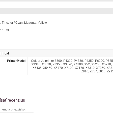
: Tri-color / Cyan, Magenta, Yellow
m 18ml
hnical
PrinterModel
Colour Jetprinter 8300, P4310, P4330, P4350, P6200, P62
X3310, X3330, X3350, X3370, X4300, X52, X5200, X5210,
X5435, X5450, X5470, X7100, X7170, X7310, X7350, X831
Z816, Z817, Z818, Z91
sať recenziuu
meno a priezvisko: