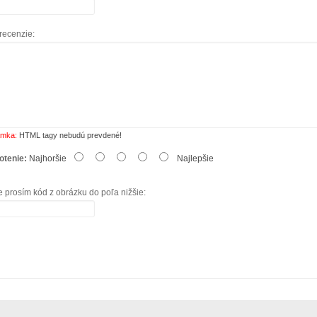
recenzie:
mka:
HTML tagy nebudú prevdené!
otenie:
Najhoršie
Najlepšie
e prosím kód z obrázku do poľa nižšie: