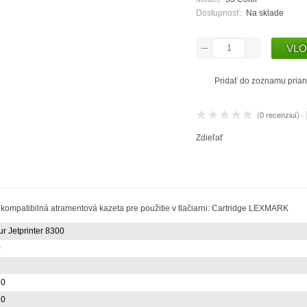
Dostupnosť:
Na sklade
Pridať do zoznamu prian
(
)
0 recenziuí
Zdieľať
kompatibilná atramentová kazeta pre použitie v tlačiarni: Cartridge LEXMARK
r Jetprinter 8300
0
5
10
30