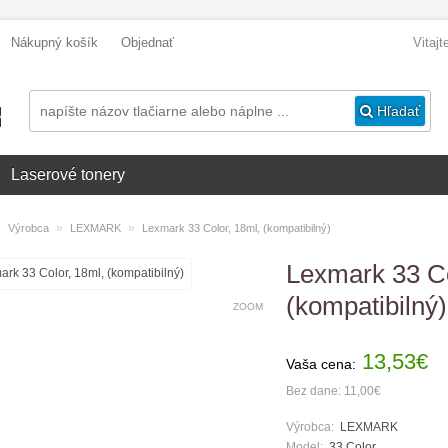
Nákupný košík
Objednať
Vitaj
Hľadať
Laserové tonery
»
»
»
Výrobca
LEXMARK
Lexmark 33 Color, 18ml, (kompatibilný)
Lexmark 33 Co
(kompatibilný)
ZOOM
13,53€
Vaša cena:
Bez dane: 11,00€
Výrobca:
LEXMARK
Model:
33 Color