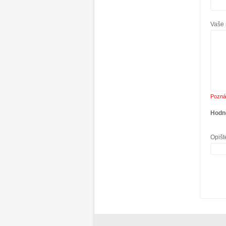
Vaše 
Pozná
Hodn
Opišt