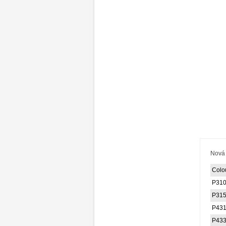
Nová 
Colou
P31
P31
P43
P43