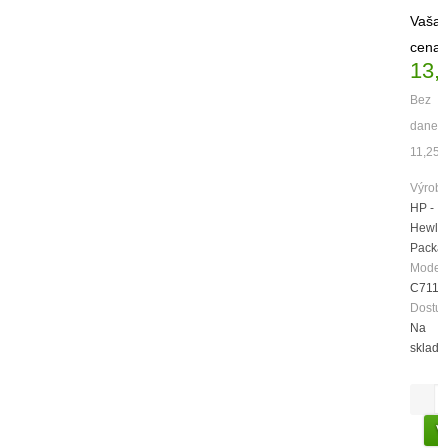
Vaša
cena:
13,
Bez
dane:
11,25€
Výrobc
HP -
Hewlet
Packa
Model:
C7115
Dostup
Na
sklade