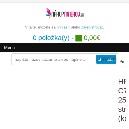
Vitajte, môžete sa
prihlásiť
alebo
zaregistrovať
.
0 položka(y) -
0,00€
Menu
Hľadať
HP
C7
25
str
(ko