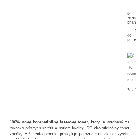
P
do
zozna
prianí
Pr
do
porovn
(
0
recenzi
recenz
Zdieľa
100% nový kompatibilný laserový toner
, ktorý je vyrobený za
rovnako prísnych kritérií a noriem kvality ISO ako originálny toner
značky HP. Tento produkt poskytuje porovnateľnú ak nie vyššiu