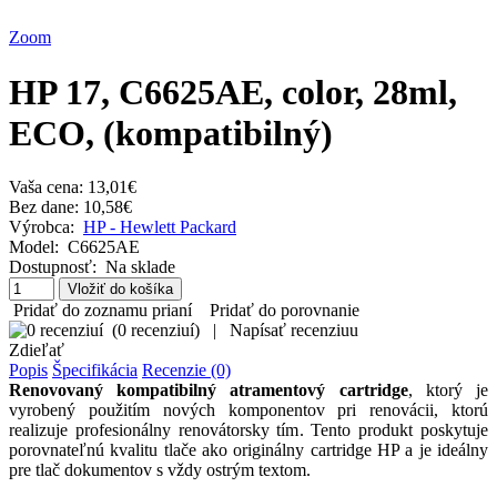
Zoom
HP 17, C6625AE, color, 28ml,
ECO, (kompatibilný)
Vaša cena:
13,01€
Bez dane: 10,58€
Výrobca:
HP - Hewlett Packard
Model:
C6625AE
Dostupnosť:
Na sklade
Pridať do zoznamu prianí
Pridať do porovnanie
(
0 recenziuí
)
|
Napísať recenziuu
Zdieľať
Popis
Špecifikácia
Recenzie (0)
Renovovaný kompatibilný atramentový cartridge
, ktorý je
vyrobený použitím nových komponentov pri renovácii, ktorú
realizuje profesionálny renovátorsky tím. Tento produkt poskytuje
porovnateľnú kvalitu tlače ako originálny cartridge HP a je ideálny
pre tlač dokumentov s vždy ostrým textom.