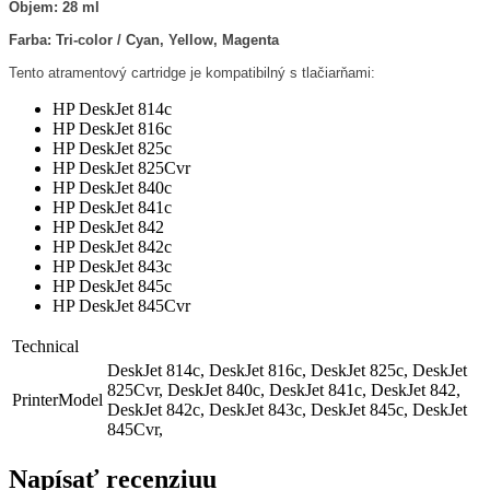
Objem: 28 ml
Farba: Tri-color / Cyan, Yellow, Magenta
Tento atramentový cartridge je kompatibilný s tlačiarňami:
HP DeskJet 814c
HP DeskJet 816c
HP DeskJet 825c
HP DeskJet 825Cvr
HP DeskJet 840c
HP DeskJet 841c
HP DeskJet 842
HP DeskJet 842c
HP DeskJet 843c
HP DeskJet 845c
HP DeskJet 845Cvr
Technical
DeskJet 814c, DeskJet 816c, DeskJet 825c, DeskJet
825Cvr, DeskJet 840c, DeskJet 841c, DeskJet 842,
PrinterModel
DeskJet 842c, DeskJet 843c, DeskJet 845c, DeskJet
845Cvr,
Napísať recenziuu