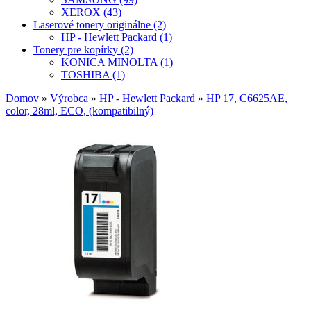
XEROX (43)
Laserové tonery originálne (2)
HP - Hewlett Packard (1)
Tonery pre kopírky (2)
KONICA MINOLTA (1)
TOSHIBA (1)
Domov
»
Výrobca
»
HP - Hewlett Packard
»
HP 17, C6625AE,
color, 28ml, ECO, (kompatibilný)