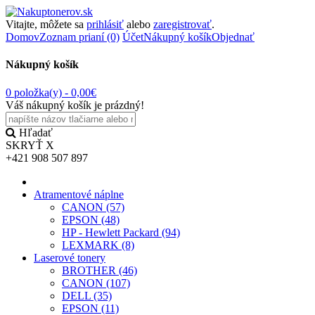
Vitajte, môžete sa
prihlásiť
alebo
zaregistrovať
.
Domov
Zoznam prianí (0)
Účet
Nákupný košík
Objednať
Nákupný košík
0 položka(y) -
0,00€
Váš nákupný košík je prázdný!
Hľadať
SKRYŤ
X
+421 908 507 897
Atramentové náplne
CANON (57)
EPSON (48)
HP - Hewlett Packard (94)
LEXMARK (8)
Laserové tonery
BROTHER (46)
CANON (107)
DELL (35)
EPSON (11)