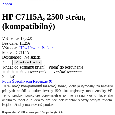
Zoom
HP C7115A, 2500 strán,
(kompatibilný)
Vaša cena:
13,84€
Bez dane: 11,25€
Výrobca:
HP - Hewlett Packard
Model:
C7115A
Dostupnosť:
Na sklade
Pridať do zoznamu prianí
Pridať do porovnanie
(
0 recenziuí
)
|
Napísať recenziuu
Zdieľať
Popis
Špecifikácia
Recenzie (0)
100% nový kompatibilný laserový toner
, ktorý je vyrobený za rovnako
prísnych kritérií a noriem kvality ISO ako originálny toner značky HP.
Tento produkt poskytuje porovnateľnú ak nie vyššiu kvalitu tlače ako
originálny toner a je ideálny pre tlač dokumentov s vždy ostrým textom.
Nejde o žiadny repasovaný produkt.
Kapacita: 2500 strán pri 5% pokrytí A4