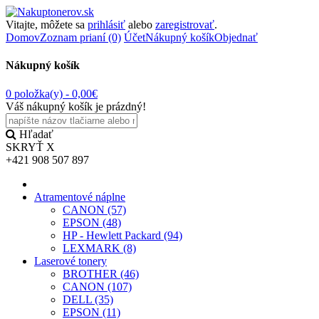
Vitajte, môžete sa
prihlásiť
alebo
zaregistrovať
.
Domov
Zoznam prianí (0)
Účet
Nákupný košík
Objednať
Nákupný košík
0 položka(y) -
0,00€
Váš nákupný košík je prázdný!
Hľadať
SKRYŤ
X
+421 908 507 897
Atramentové náplne
CANON (57)
EPSON (48)
HP - Hewlett Packard (94)
LEXMARK (8)
Laserové tonery
BROTHER (46)
CANON (107)
DELL (35)
EPSON (11)