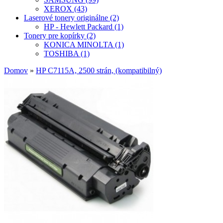
XEROX (43)
Laserové tonery originálne (2)
HP - Hewlett Packard (1)
Tonery pre kopírky (2)
KONICA MINOLTA (1)
TOSHIBA (1)
Domov
»
HP C7115A, 2500 strán, (kompatibilný)