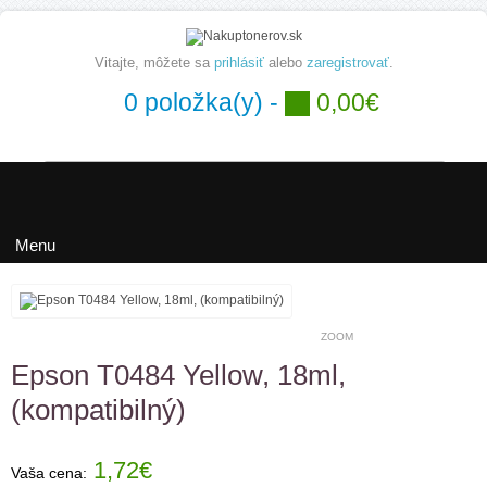
Vitajte, môžete sa
prihlásiť
alebo
zaregistrovať
.
0 položka(y) -
0,00€
Hľadať
Menu
ZOOM
Epson T0484 Yellow, 18ml,
(kompatibilný)
1,72€
Vaša cena: