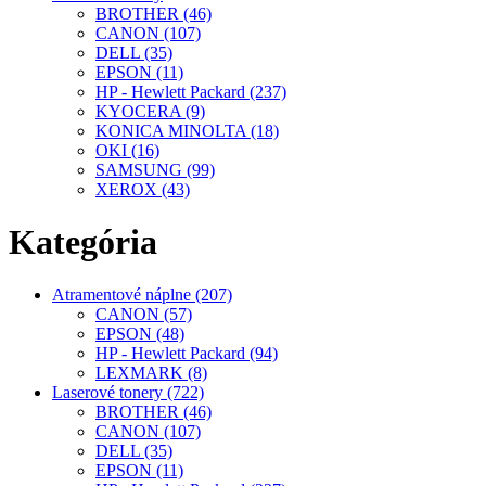
BROTHER (46)
CANON (107)
DELL (35)
EPSON (11)
HP - Hewlett Packard (237)
KYOCERA (9)
KONICA MINOLTA (18)
OKI (16)
SAMSUNG (99)
XEROX (43)
Kategória
Atramentové náplne (207)
CANON (57)
EPSON (48)
HP - Hewlett Packard (94)
LEXMARK (8)
Laserové tonery (722)
BROTHER (46)
CANON (107)
DELL (35)
EPSON (11)