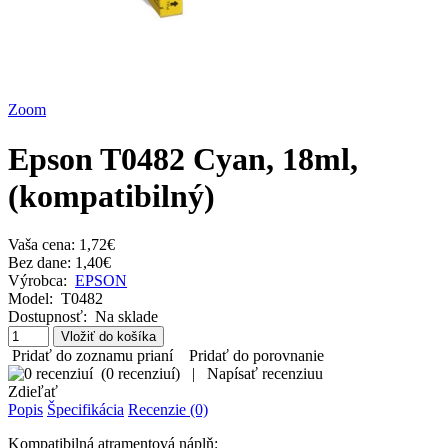
Zoom
Epson T0482 Cyan, 18ml,
(kompatibilný)
Vaša cena:
1,72€
Bez dane: 1,40€
Výrobca:
EPSON
Model:
T0482
Dostupnosť:
Na sklade
Pridať do zoznamu prianí
Pridať do porovnanie
(
0 recenziuí
)
|
Napísať recenziuu
Zdieľať
Popis
Špecifikácia
Recenzie (0)
Kompatibilná atramentová náplň: