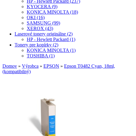
HP - Hewlett Packard (237)
KYOCERA (9)
KONICA MINOLTA (18)
OKI (16)
SAMSUNG (99)
XEROX (43)
Laserové tonery originálne (2)
HP - Hewlett Packard (1)
Tonery pre kopírky (2)
KONICA MINOLTA (1)
TOSHIBA (1)
Domov
»
Výrobca
»
EPSON
»
Epson T0482 Cyan, 18ml,
(kompatibilný)