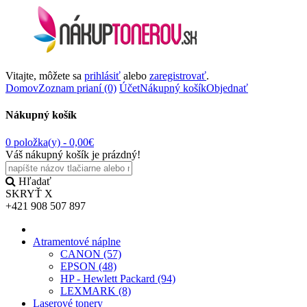
Vitajte, môžete sa
prihlásiť
alebo
zaregistrovať
.
Domov
Zoznam prianí (0)
Účet
Nákupný košík
Objednať
Nákupný košík
0 položka(y) -
0,00€
Váš nákupný košík je prázdný!
Hľadať
SKRYŤ
X
+421 908 507 897
Atramentové náplne
CANON (57)
EPSON (48)
HP - Hewlett Packard (94)
LEXMARK (8)
Laserové tonery