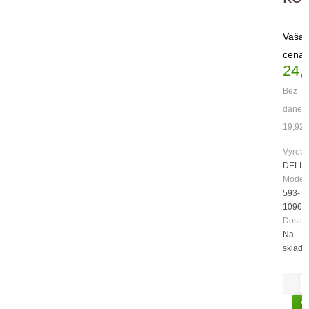
Vaša
cena:
24,
Bez
dane:
19,92€
Výrobc
DELL
Model:
593-
10961
Dostup
Na
sklade