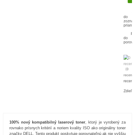
P
do
zozna
prianí
Pr
do
porovn
(
0
recenzi
recenz
Zdieľa
100% nový kompatibilný laserový toner
, ktorý je vyrobený za
rovnako prísnych kritérií a noriem kvality ISO ako originálny toner
značky DELL. Tento produkt poskytuje porovnateľnú ak nie vyššiu