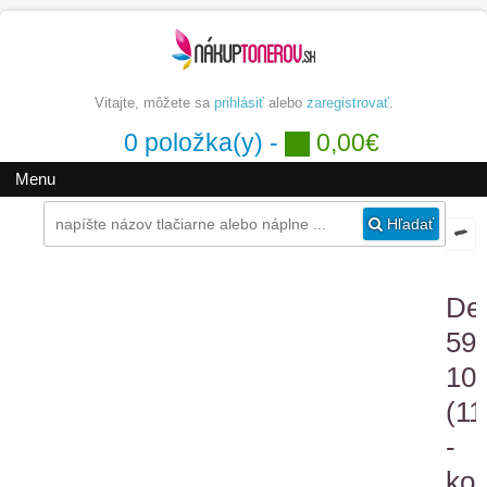
Vitajte, môžete sa
prihlásiť
alebo
zaregistrovať
.
0 položka(y) -
0,00€
Menu
Hľadať
Del
59
10
(11
-
kom