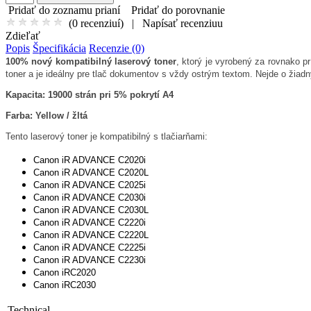
Pridať do zoznamu prianí
Pridať do porovnanie
(
0 recenziuí
)
|
Napísať recenziuu
Zdieľať
Popis
Špecifikácia
Recenzie (0)
100% nový kompatibilný laserový toner
, ktorý je vyrobený za rovnako pr
toner a je ideálny pre tlač dokumentov s vždy ostrým textom. Nejde o žiad
Kapacita: 19000 strán pri 5% pokrytí A4
Farba: Yellow / žltá
Tento laserový toner je kompatibilný s tlačiarňami:
Canon iR ADVANCE C2020i
Canon iR ADVANCE C2020L
Canon iR ADVANCE C2025i
Canon iR ADVANCE C2030i
Canon iR ADVANCE C2030L
Canon iR ADVANCE C2220i
Canon iR ADVANCE C2220L
Canon iR ADVANCE C2225i
Canon iR ADVANCE C2230i
Canon iRC2020
Canon iRC2030
Technical