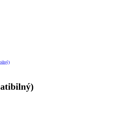
ilný)
tibilný)