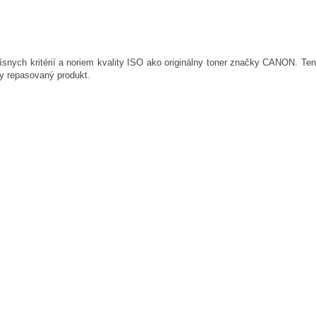
ísnych kritérií a noriem kvality ISO ako originálny toner značky CANON. Tent
ny repasovaný produkt.