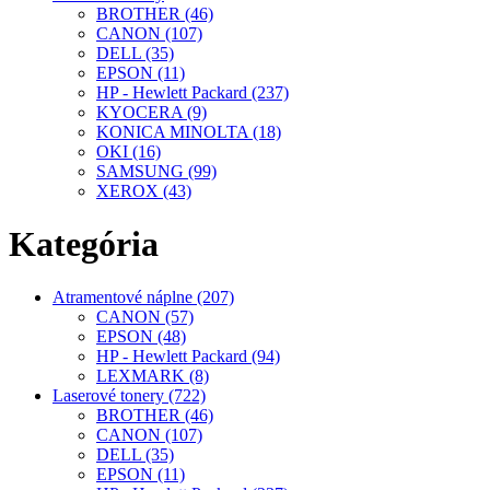
BROTHER (46)
CANON (107)
DELL (35)
EPSON (11)
HP - Hewlett Packard (237)
KYOCERA (9)
KONICA MINOLTA (18)
OKI (16)
SAMSUNG (99)
XEROX (43)
Kategória
Atramentové náplne (207)
CANON (57)
EPSON (48)
HP - Hewlett Packard (94)
LEXMARK (8)
Laserové tonery (722)
BROTHER (46)
CANON (107)
DELL (35)
EPSON (11)