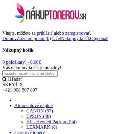
Vitajte, môžete sa
prihlásiť
alebo
zaregistrovať
.
Domov
Zoznam prianí (0)
Účet
Nákupný košík
Objednať
Nákupný košík
0 položka(y) -
0,00€
Váš nákupný košík je prázdný!
Hľadať
SKRYŤ
X
+421 908 507 897
Atramentové náplne
CANON (57)
EPSON (48)
HP - Hewlett Packard (94)
LEXMARK (8)
Laserové tonery