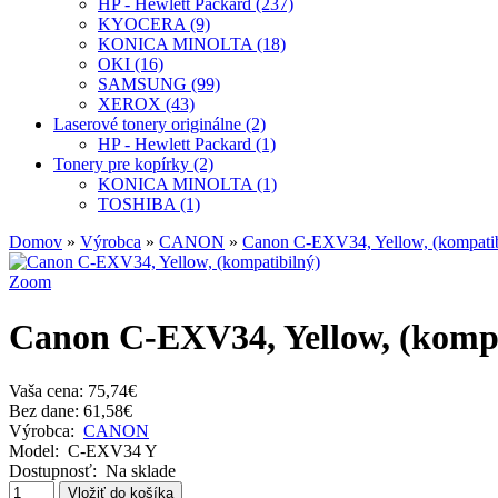
HP - Hewlett Packard (237)
KYOCERA (9)
KONICA MINOLTA (18)
OKI (16)
SAMSUNG (99)
XEROX (43)
Laserové tonery originálne (2)
HP - Hewlett Packard (1)
Tonery pre kopírky (2)
KONICA MINOLTA (1)
TOSHIBA (1)
Domov
»
Výrobca
»
CANON
»
Canon C-EXV34, Yellow, (kompatib
Zoom
Canon C-EXV34, Yellow, (kompa
Vaša cena:
75,74€
Bez dane: 61,58€
Výrobca:
CANON
Model:
C-EXV34 Y
Dostupnosť:
Na sklade