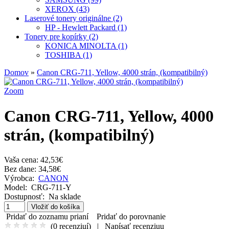
XEROX (43)
Laserové tonery originálne (2)
HP - Hewlett Packard (1)
Tonery pre kopírky (2)
KONICA MINOLTA (1)
TOSHIBA (1)
Domov
»
Canon CRG-711, Yellow, 4000 strán, (kompatibilný)
Zoom
Canon CRG-711, Yellow, 4000
strán, (kompatibilný)
Vaša cena:
42,53€
Bez dane: 34,58€
Výrobca:
CANON
Model:
CRG-711-Y
Dostupnosť:
Na sklade
Pridať do zoznamu prianí
Pridať do porovnanie
(
0 recenziuí
)
|
Napísať recenziuu