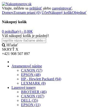
Vitajte, môžete sa
prihlásiť
alebo
zaregistrovať
.
Domov
Zoznam prianí (0)
Účet
Nákupný košík
Objednať
Nákupný košík
0 položka(y) -
0,00€
Váš nákupný košík je prázdný!
Hľadať
SKRYŤ
X
+421 908 507 897
Atramentové náplne
CANON (57)
EPSON (48)
HP - Hewlett Packard (94)
LEXMARK (8)
Laserové tonery
BROTHER (46)
CANON (107)
DELL (35)
EPSON (11)