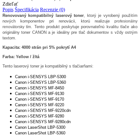
Zdieľať
Popis
Špecifikácia
Recenzie (0)
Renovovaný kompatibilný laserový toner
, ktorý je vyrobený použitím
nových komponentov pri renovácii, ktorú realizuje
profesionálny
. Tento produkt poskytuje porovnateľnú kvalitu tlače ako
renovátorsky tím
originálny toner CANON a je ideálny pre tlač dokumentov s vždy ostrým
textom.
Kapacita: 4000 strán pri 5% pokrytí A4
Farba: Yellow / žltá
Tento laserový toner je kompatibilný s tlačiarňami:
Canon i-SENSYS LBP-5300
Canon i-SENSYS LBP-5360
Canon i-SENSYS MF-8450
Canon i-SENSYS MF-9130
Canon i-SENSYS MF-9170
Canon i-SENSYS MF-9220
Canon i-SENSYS MF-9220cdn
Canon i-SENSYS MF-9280
Canon i-SENSYS MF-9280cdn
Canon LaserShot LBP-5300
Canon LaserShot LBP-5360