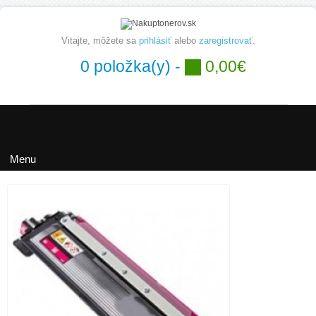
Vitajte, môžete sa
prihlásiť
alebo
zaregistrovať
.
0 položka(y) -
0,00€
Hľadať
Menu