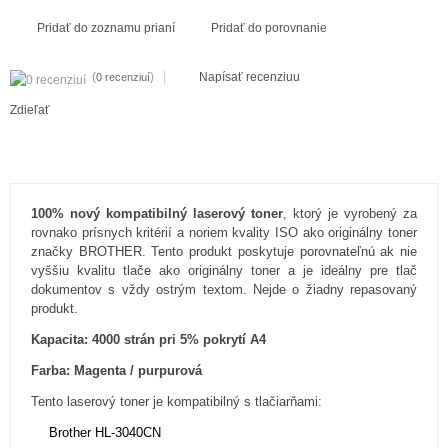
Pridať do zoznamu prianí
Pridať do porovnanie
|
(
)
Napísať recenziuu
0 recenziuí
Zdieľať
100% nový kompatibilný laserový toner
, ktorý je vyrobený za
rovnako prísnych kritérií a noriem kvality ISO ako originálny toner
značky BROTHER. Tento produkt poskytuje porovnateľnú ak nie
vyššiu kvalitu tlače ako originálny toner a je ideálny pre tlač
dokumentov s vždy ostrým textom. Nejde o žiadny repasovaný
produkt.
Kapacita: 4000 strán pri 5% pokrytí A4
Farba: Magenta / purpurová
Tento laserový toner je kompatibilný s tlačiarňami:
Brother HL-3040CN