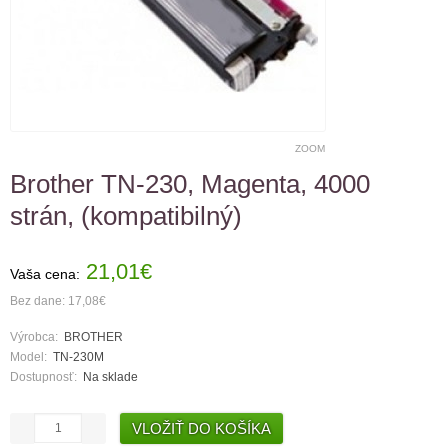
ZOOM
Brother TN-230, Magenta, 4000
strán, (kompatibilný)
21,01€
Vaša cena:
Bez dane: 17,08€
Výrobca:
BROTHER
Model:
TN-230M
Dostupnosť:
Na sklade