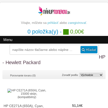
Vitajte, môžete sa
prihlásiť
alebo
zaregistrovať
.
0 položka(y) -
0,00€
Menu
Hľadať
HP
- Hewlett Packard
Zoradiť podľa:
Porovnanie tovaru (0)
51,14€
HP CE271A (650A), Cyan,