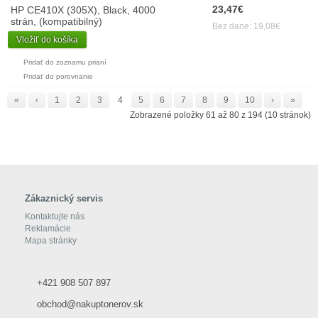
23,47€
HP CE410X (305X), Black, 4000
strán, (kompatibilný)
Bez dane: 19,08€
Vložiť do košíka
Pridať do zoznamu prianí
Pridať do porovnanie
«
‹
1
2
3
4
5
6
7
8
9
10
›
»
Zobrazené položky 61 až 80 z 194 (10 stránok)
Zákaznický servis
Kontaktujte nás
Reklamácie
Mapa stránky
+421 908 507 897
obchod@nakuptonerov.sk