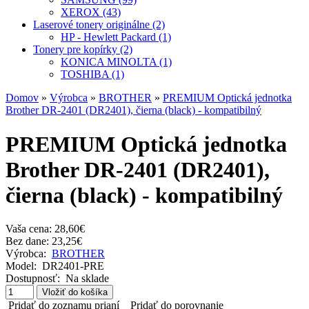
XEROX (43)
Laserové tonery originálne (2)
HP - Hewlett Packard (1)
Tonery pre kopírky (2)
KONICA MINOLTA (1)
TOSHIBA (1)
Domov
»
Výrobca
»
BROTHER
»
PREMIUM Optická jednotka
Brother DR-2401 (DR2401), čierna (black) - kompatibilný
PREMIUM Optická jednotka
Brother DR-2401 (DR2401),
čierna (black) - kompatibilný
Vaša cena:
28,60€
Bez dane: 23,25€
Výrobca:
BROTHER
Model:
DR2401-PRE
Dostupnosť:
Na sklade
Pridať do zoznamu prianí
Pridať do porovnanie