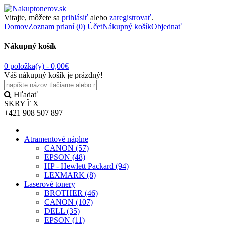
Vitajte, môžete sa
prihlásiť
alebo
zaregistrovať
.
Domov
Zoznam prianí (0)
Účet
Nákupný košík
Objednať
Nákupný košík
0 položka(y) -
0,00€
Váš nákupný košík je prázdný!
Hľadať
SKRYŤ
X
+421 908 507 897
Atramentové náplne
CANON (57)
EPSON (48)
HP - Hewlett Packard (94)
LEXMARK (8)
Laserové tonery
BROTHER (46)
CANON (107)
DELL (35)
EPSON (11)