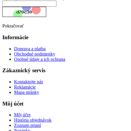
Pokračovať
Informácie
Doprava a platba
Obchodné podmienky
Osobné údaje a ich ochrana
Zákaznický servis
Kontaktujte nás
Reklamácie
Mapa stránky
Môj účet
Môj účet
História objednávok
Zoznam prianí
Novinky