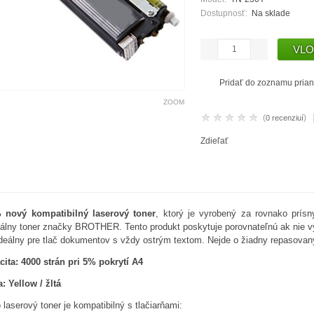
Dostupnosť:
Na sklade
Pridať do zoznamu prian
ZOOM
(
)
0 recenziuí
Zdieľať
 nový kompatibilný laserový toner
, ktorý je vyrobený za rovnako prísn
nálny toner značky BROTHER. Tento produkt poskytuje porovnateľnú ak nie vyš
ideálny pre tlač dokumentov s vždy ostrým textom. Nejde o žiadny repasovan
ita: 4000 strán pri 5% pokrytí A4
: Yellow / žltá
 laserový toner je kompatibilný s tlačiarňami: