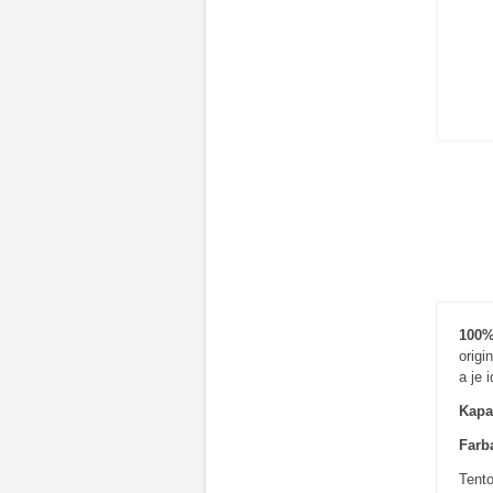
100%
origi
a je 
Kapac
Farba
Tento