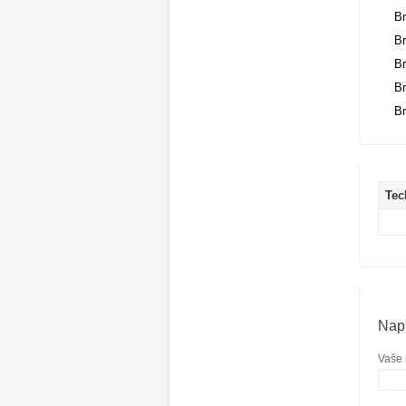
B
B
B
B
B
Tec
Napí
Vaše 