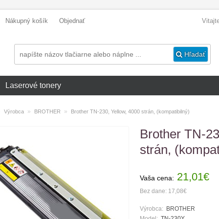
Nákupný košík
Objednať
Vitaj
Hľadať
Laserové tonery
»
»
»
Výrobca
BROTHER
Brother TN-230, Yellow, 4000 strán, (kompatibilný)
Brother TN-23
strán, (kompat
21,01€
Vaša cena:
Bez dane: 17,08€
Výrobca:
BROTHER
Model:
TN-230Y