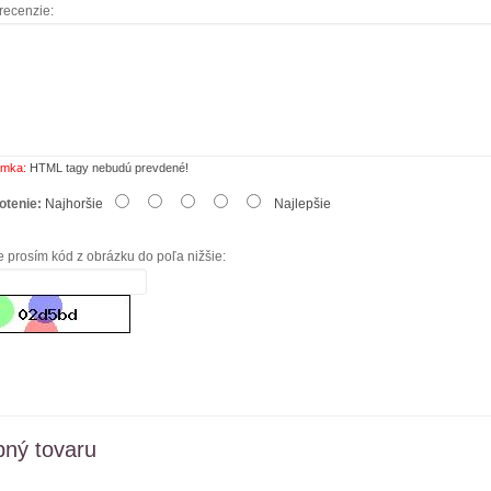
recenzie:
mka:
HTML tagy nebudú prevdené!
otenie:
Najhoršie
Najlepšie
e prosím kód z obrázku do poľa nižšie:
ný tovaru