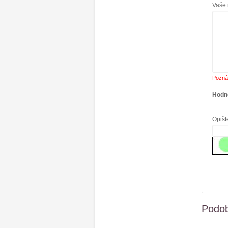
Vaše 
Pozná
Hodn
Opišt
Podob